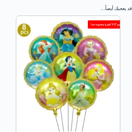
قد يعجبك أيضاً…
خصم 17% لفترة محدودة جدا