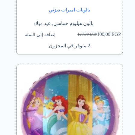
بالونات اميرات ديزني
بالون هيليوم خماسي
,
عيد ميلاد
إضافة إلى السلة
100,00
EGP
120,00
EGP
السعر
السعر
الحالي
الأصلي
2 متوفر في المخزون
هو:
هو:
120,00 EGP.
100,00 EGP.