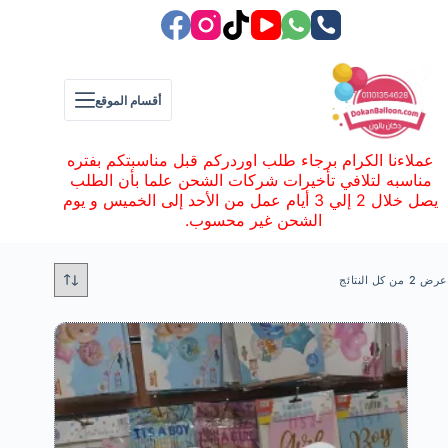
لتجاوز
لى
لمحتوى
أقسام الموقع
عملاءنا الكرام برجاء طلب اوردركم قبل مناسبتكم بفتره
مناسبه لتلافي تأخيرات شركات الشحن علما بأن الطلب
يصل خلال 2 إلي 3 أيام عمل من الأحد إلى الخميس و يوم
الشحن غير محسوب.
تم
عرض ⁦2⁩ من كل النتائج
الفرز
حسب
الأحدث