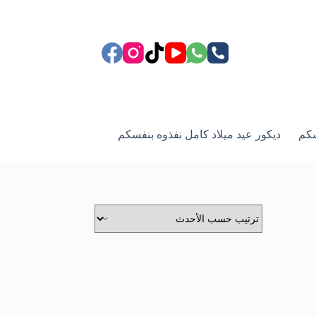
سكم
ديكور عيد ميلاد كامل نفذوه بنفسكم
ركن الزفاف وعيد زوا