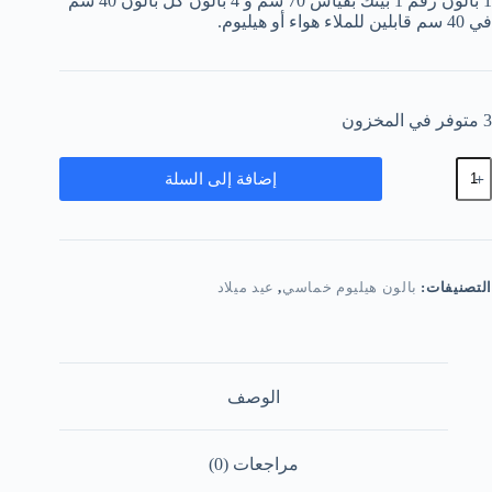
1 بالون رقم 1 بينك بقياس 70 سم و 4 بالون كل بالون 40 سم
في 40 سم قابلين للملاء هواء أو هيليوم.
3 متوفر في المخزون
مية
إضافة إلى السلة
جموعة
الونات
ول
يد
يلاد
نت
التصنيفات:
بالون هيليوم خماسي
,
عيد ميلاد
الوصف
مراجعات (0)