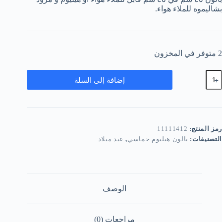
بشاليموه للملاء هواء.
2 متوفر في المخزون
مية
إضافة إلى السلة
ماسي
الون
ندريلا
رمز المنتج:
11111412
التصنيفات:
بالون هيليوم خماسي
,
عيد ميلاد
الوصف
مراجعات (0)