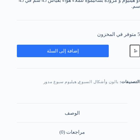
أو هيليوم و مزوده بشاليموه للملاء هواء بقياس 45 سم في 45
سم.
5 متوفر في المخزون
مية
إضافة إلى السلة
الونة
دورة
يبي
يرل
التصنيفات:
بالون وأشكال السبوع
,
هيليوم سبوع مدور
الوصف
مراجعات (0)