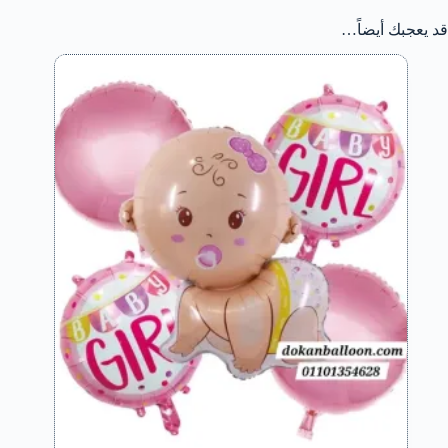
قد يعجبك أيضاً…