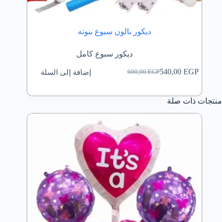
ديكور بالون سبوع بنوته
ديكور سبوع كامل
إضافة إلى السلة
540,00
EGP
600,00
EGP
السعر
السعر
الحالي
الأصلي
هو:
هو:
منتجات ذات صلة
600,00 EGP.
540,00 EGP.