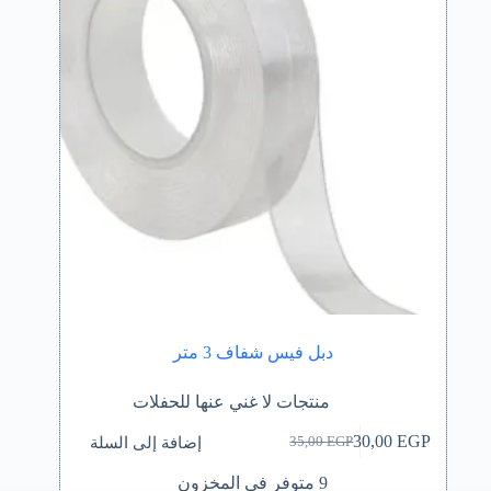
دبل فيس شفاف 3 متر
منتجات لا غني عنها للحفلات
إضافة إلى السلة
30,00
EGP
35,00
EGP
السعر
السعر
الحالي
الأصلي
9 متوفر في المخزون