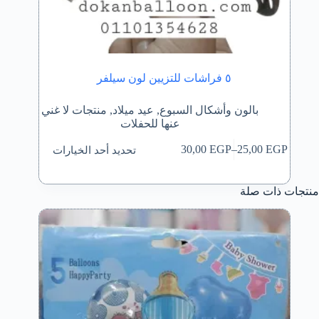
٥ فراشات للتزيين لون سيلفر
بالون وأشكال السبوع
,
عيد ميلاد
,
منتجات لا غني
عنها للحفلات
هناك
تحديد أحد الخيارات
30,00
EGP
–
25,00
EGP
العديد
نطاق
من
السعر:
الأشكال
من
منتجات ذات صلة
المختلفة
لهذا
خلال
المنتج.
يمكن
اختيار
الخيارات
على
صفحة
المنتج