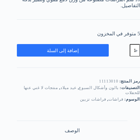
التفاصيل.
5 متوفر في المخزون
مية
إضافة إلى السلة
راشات
زيين
يلفر
رمز المنتج:
11113010
التصنيفات:
بالون وأشكال السبوع
,
عيد ميلاد
,
منتجات لا غني عنها
للحفلات
الوسوم:
فراشات
,
فراشات تزيين
الوصف