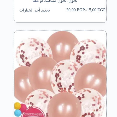
بالون
,
بالون ميتاليك او مط
هناك
تحديد أحد الخيارات
30,00
EGP
–
15,00
EGP
العديد
نطاق
من
السعر:
الأشكال
من
المختلفة
لهذا
خلال
المنتج.
يمكن
اختيار
الخيارات
على
صفحة
المنتج