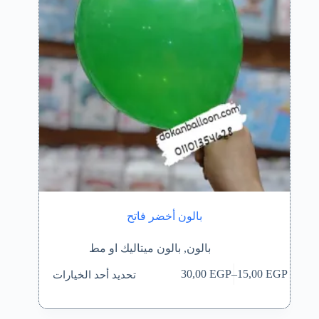
بالون أخضر فاتح
بالون
,
بالون ميتاليك او مط
هناك
تحديد أحد الخيارات
30,00
EGP
–
15,00
EGP
العديد
نطاق
من
السعر:
الأشكال
من
المختلفة