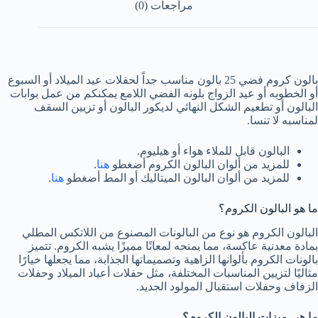
مراجعات (0)
بالون كروم فضي 25 بالون مناسب جداً لحفلات عيد الميلاد أو السبوع
أو الخطوبه أو عيد الزواج بلونه الفضي اللامع يمكنكم من عمل بوابات
البالون أو تطعيم الشكل النهائي لديكور البالون أو تزيين السقف
لمناسبه لا تنسا.
البالون قابل للملاء هواء أو هيليوم.
للمزيد من ألوان البالون الكروم أضغطو
هنا
.
للمزيد من ألوان البالون الميتاليك أو المط أضغطو
هنا
.
ما هو البالون الكروم؟
البالون الكروم هو نوع من البالونات المصنوع من اللاتكس المطلي
بمادة معدنية عاكسة، مما يمنحه لمعانًا مميزًا يشبه الكروم. تتميز
بالونات الكروم بألوانها الزاهية وتصميماتها الجذابة، مما يجعلها خيارًا
مثاليًا لتزيين المناسبات المختلفة، مثل حفلات أعياد الميلاد وحفلات
الزفاف وحفلات استقبال المولود الجديد.
ما هي ميزات البالون الكروم؟