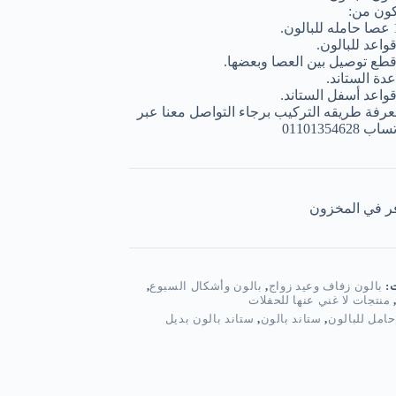
كون من:
ون.
عدة الستاند.
عرفة طريقه التركيب برجاء التواصل معنا عبر
ب 01101354628
ر في المخزون
ت:
بالون زفاف وعيد زواج
,
بالون وأشكال السبوع
,
منتجات لا غني عنها للحفلات
حامل للبالون
,
ستاند بالون
,
ستاند بالون بديل