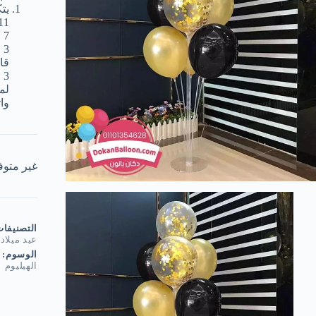
يت
11 عصا حامله للبال
7 قواعد للبالون.
3 قطع توصيل بين العصا وبعضها.
قا
3 قواعد أسفل الستاند.
لم
واتسا
غير متوف
التصنيفا
عيد ميلاد
,
الوسوم:
الهيليوم