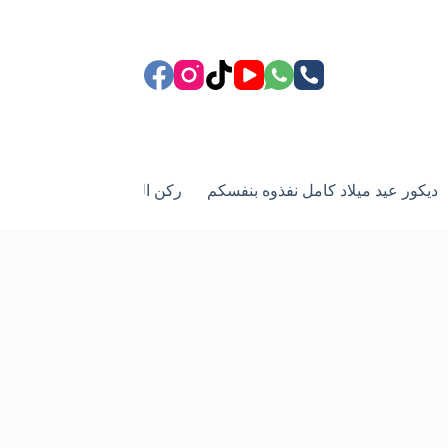
ديكور عيد ميلاد كامل نفذوه بنفسكم
ركن الزفاف وعيد زواج
أد