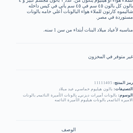
للملاء هواء أو هيليوم يتكون من: عدد ١ بالون مجسم كبير و ٤
بالون كل بالون ٤٥ سم في ٤٥ سم يأتي في كيس داخله
شاليموه كارتون للملاء هواء البالونات أعلي خامه بالونات
مستوردة في مصر.
مناسبه لأعياد ميلاد البنات أبتداء من سن 1 سنه.
غير متوفر في المخزون
رمز المنتج:
11111405
التصنيفات:
بالون هيليوم خماسي
,
عيد ميلاد
الوسوم:
بالونات أميرات ديزني
,
بالونات الأميرة النائمه
,
بالونات
الاميره النائمه
,
بالونات هيليوم الأميرة النائمه
الوصف