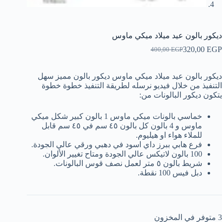
ديكور بالون عيد ميلاد ميكي ماوس
320,00
EGP
400,00
EGP
السعر
السعر
الحالي
الأصلي
هو:
هو:
ديكور بالون عيد ميلاد ميكي ماوس ديكور بالون مميز سهل
400,00 EGP.
320,00 EGP.
التنفيذ من خلال فيديو نرسله لطريقة التنفيذ خطوة خطوة
يتكون ديكور البالونات من:
خماسي بالونات ميكي ماوس 1 بالون كبير شكل ميكي
ماوس و 4 بالون كل بالون ٤٥ سم في ٤٥ سم قابل
للملاء هواء او هيليوم.
فرع هابي ببرز داي اسود في دهبي ورقي عالي الجودة.
100 بالون لاتيكس عالي الجودة ومتاح تغيير الألوان.
شريط بالون ٥ متر لعمل نصف قوس البالونات.
دبل فيس 100 نقطة.
3 متوفر في المخزون