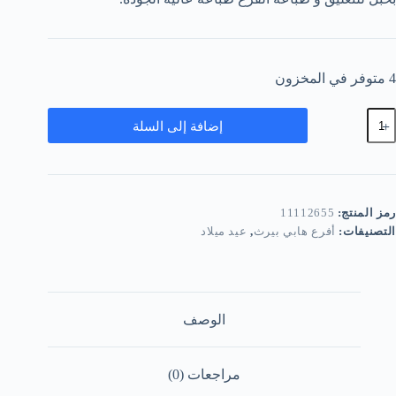
4 متوفر في المخزون
مية
إضافة إلى السلة
رع
ابي
يكي
ميني
بطوط
رمز المنتج:
11112655
التصنيفات:
أفرع هابي بيرث
,
عيد ميلاد
الوصف
مراجعات (0)