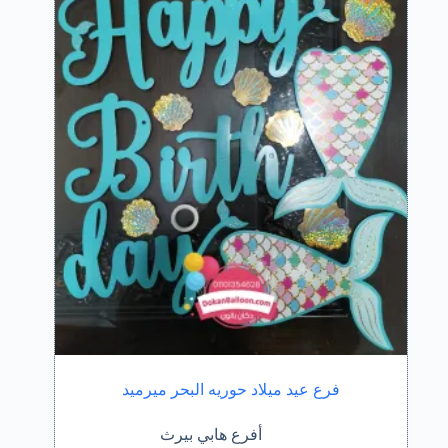
فرع عيد ميلاد حوريه البحر ميرميد
أفرع هابي بيرث