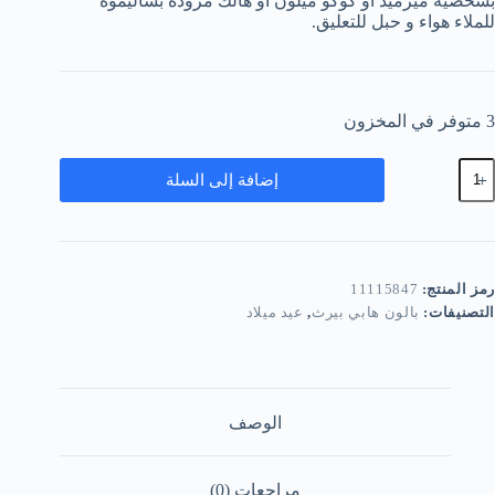
بشخصيه ميرميد او كوكو ميلون او هالك مزوده بشاليموه
للملاء هواء و حبل للتعليق.
3 متوفر في المخزون
مية
إضافة إلى السلة
الونات
ابي
يرز
اي
تعدده
لالوان
رمز المنتج:
11115847
التصنيفات:
بالون هابي بيرث
,
عيد ميلاد
الوصف
مراجعات (0)