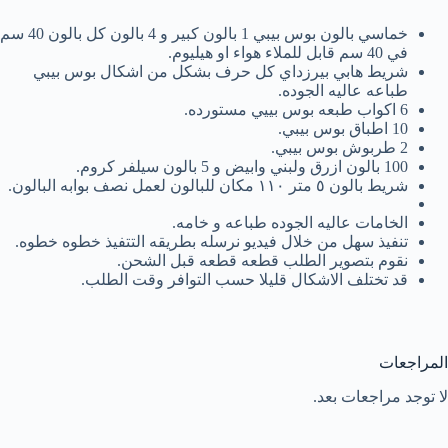
خماسي بالون بوس بيبي 1 بالون كبير و 4 بالون كل بالون 40 سم
في 40 سم قابل للملاء هواء او هيليوم.
شريط هابي بيرزداي كل حرف بشكل من اشكال بوس بيبي
طباعه عاليه الجوده.
6 اكواب طبعه بوس بييي مستورده.
10 اطباق بوس بيبي.
2 طربوش بوس بيبي.
100 بالون ازرق ولبني وابيض و 5 بالون سيلفر كروم.
شريط بالون ٥ متر ١١٠ مكان للبالون لعمل نصف بوابه البالون.
الخامات عاليه الجوده طباعه و خامه.
تنفيذ سهل من خلال فيديو نرسله بطريقه التتفيذ خطوه خطوه.
نقوم بتصوير الطلب قطعه قطعه قبل الشحن.
قد تختلف الاشكال قليلا حسب التوافر وقت الطلب.
المراجعات
لا توجد مراجعات بعد.