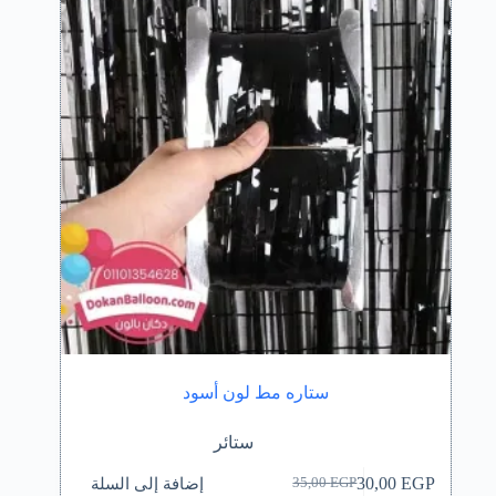
ستاره مط لون أسود
ستائر
إضافة إلى السلة
30,00
EGP
35,00
EGP
السعر
السعر