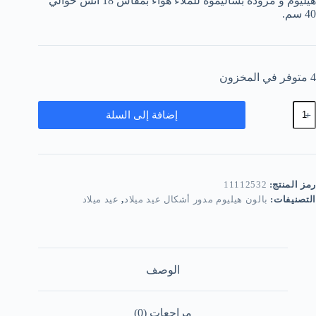
هيليوم و مزوده بشاليموه للملاء هواء بمقاس 18 انش حوالي
40 سم.
4 متوفر في المخزون
مية
إضافة إلى السلة
الونه
يليوم
دوره
ابي
سود
لون
رمز المنتج:
11112532
التصنيفات:
بالون هيليوم مدور أشكال عيد ميلاد
,
عيد ميلاد
الوصف
مراجعات (0)