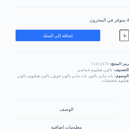
4 متوفر في المخزون
مية
إضافة إلى السلة
الون
يليوم
ماسي
اتمان
رمز المنتج:
11111573
التصنيف:
بالون هيليوم خماسي
الوسوم:
بات مان
,
بالون بات مان
,
بالون فويل
,
بالون هيليوم
,
بالون
هيليوم شخصيات
الوصف
معلومات إضافية