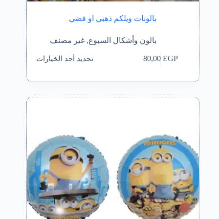
بالونات ويلكم ذهبي او فضي
بالون وأشكال السبوع
,
غير مصنف
هناك
تحديد أحد الخيارات
80,00
EGP
العديد
من
الأشكال
المختلفة
لهذا
المنتج.
يمكن
اختيار
الخيارات
على
صفحة
المنتج