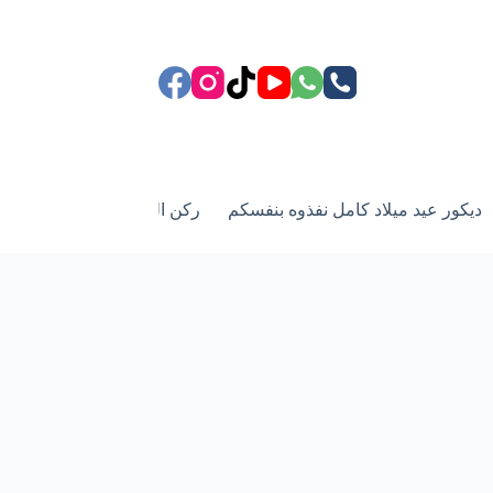
ديكور عيد ميلاد كامل نفذوه بنفسكم
ركن الزفاف وعيد زواج
أد