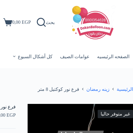
لتجاوز
لى
لمحتوى
0,00
EGP
بحث
عربة
التسوق
الصفحه الرئيسيه
عوامات الصيف
كل أشكال السبوع
الرئيسية
زينه رمضان
فرع نور كوكتيل 8 متر
فرع نور كوك
غير متوفر حاليا
,00
EGP