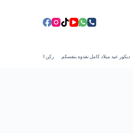
ديكور عيد ميلاد كامل نفذوه بنفسكم
ركن الزفاف وعيد زواج
أد