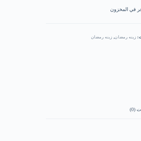
ر في المخزون
ت:
زينه رمضان
,
زينه رمضان
(0)