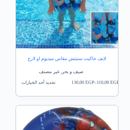
لايف جاكيت ستيتش مقاس ميديوم او لارج
صيف و بحر
,
غير مصنف
هناك
تحديد أحد الخيارات
130,00
EGP
–
110,00
EGP
العديد
نطاق
من
السعر:
الأشكال
من
المختلفة
لهذا
خلال
المنتج.
يمكن
اختيار
الخيارات