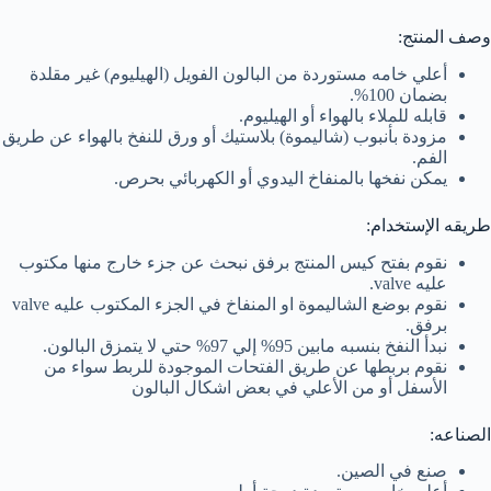
وصف المنتج:
أعلي خامه مستوردة من البالون الفويل (الهيليوم) غير مقلدة
بضمان 100%.
قابله للملاء بالهواء أو الهيليوم.
مزودة بأنبوب (شاليموة) بلاستيك أو ورق للنفخ بالهواء عن طريق
الفم.
يمكن نفخها بالمنفاخ اليدوي أو الكهربائي بحرص.
طريقه الإستخدام:
نقوم بفتح كيس المنتج برفق نبحث عن جزء خارج منها مكتوب
عليه valve.
نقوم بوضع الشاليموة او المنفاخ في الجزء المكتوب عليه valve
برفق.
نبدأ النفخ بنسبه مابين 95% إلي 97% حتي لا يتمزق البالون.
نقوم بربطها عن طريق الفتحات الموجودة للربط سواء من
الأسفل أو من الأعلي في بعض اشكال البالون
الصناعه:
صنع في الصين.