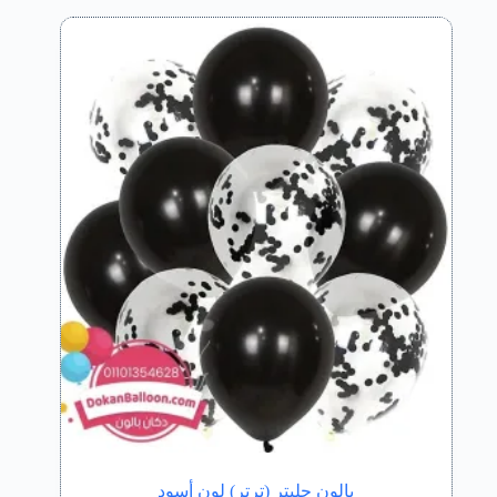
بالون جليتر (ترتر) لون أسود