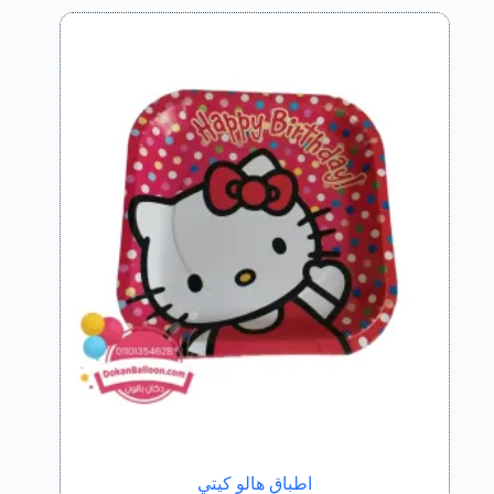
اطباق هالو كيتي