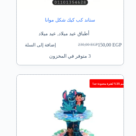
ستاند كب كيك شكل موانا
أطباق عيد ميلاد
,
عيد ميلاد
إضافة إلى السلة
150,00
EGP
230,00
EGP
السعر
السعر
الحالي
الأصلي
3 متوفر في المخزون
هو:
هو:
230,00 EGP.
150,00 EGP.
خصم 35% لفترة محدودة جدا