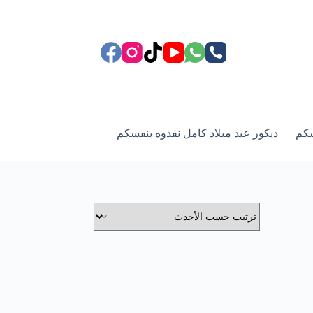
سكم
ديكور عيد ميلاد كامل نفذوه بنفسكم
ركن الزفاف وعيد زوا