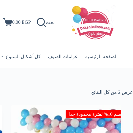
لتجاوز
لى
لمحتوى
0,00
EGP
بحث
عربة
التسوق
الصفحه الرئيسيه
عوامات الصيف
كل أشكال السبوع
تم
عرض ⁦2⁩ من كل النتائج
الفرز
حسب
الأحدث
خصم 10% لفترة محدودة جدا