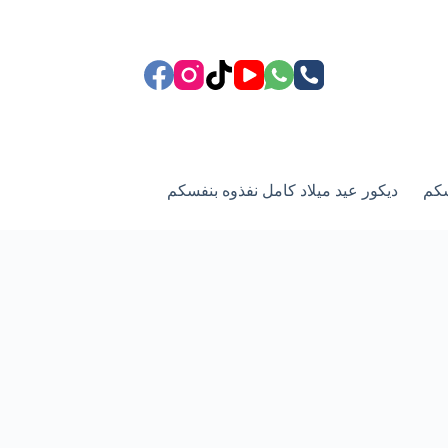
سكم
ديكور عيد ميلاد كامل نفذوه بنفسكم
ركن الزفاف وعيد زوا